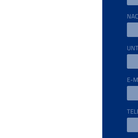
NA
UN
E-M
TEL