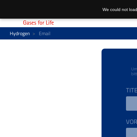
We could not load
Hydrogen
Email
Um 
bit
TIT
VO