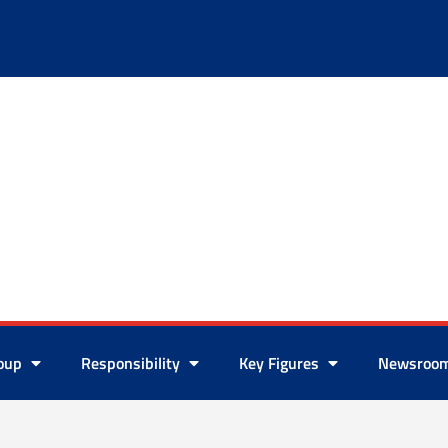
roup
Responsibility
Key Figures
Newsroo