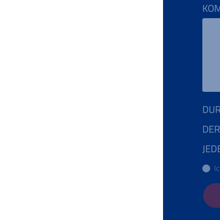
KO
DUR
DER
JED
I