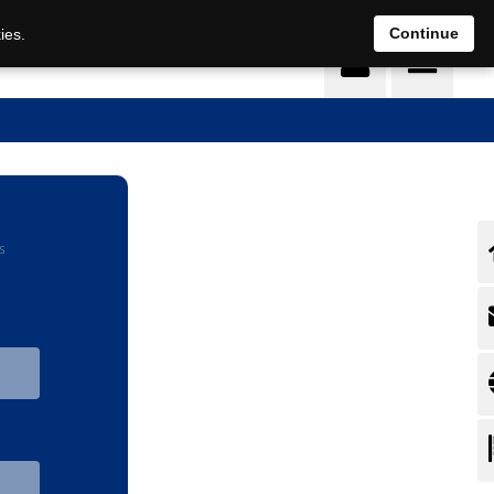
EN
DE
Continue
ies.
s