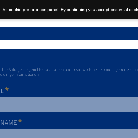
 the cookie preferences panel. By continuing you accept essential cook
Ihre Anfrage zielgerichtet bearbeiten und beantworten zu können, geben Sie un
te einige Informationen.
EL
RNAME